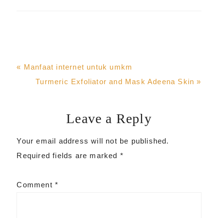
Previous
« Manfaat internet untuk umkm
Post:
Next
Turmeric Exfoliator and Mask Adeena Skin »
Post:
Leave a Reply
Reader
Your email address will not be published.
Interactions
Required fields are marked
*
Comment
*