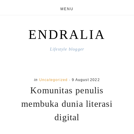
Skip
Skip
MENU
to
to
main
primary
ENDRALIA
content
sidebar
Lifestyle blogger
in
Uncategorized
·
9 August 2022
Komunitas penulis
membuka dunia literasi
digital