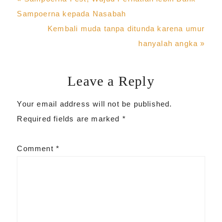
Post:
Sampoerna kepada Nasabah
Next
Kembali muda tanpa ditunda karena umur
Post:
hanyalah angka »
Leave a Reply
Reader
Your email address will not be published.
Interactions
Required fields are marked
*
Comment
*