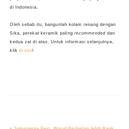
di Indonesia.
Oleh sebab itu, bangunlah kolam renang dengan
Sika, perekat keramik paling
recommended
dan
kedua zat di atas. Untuk informasi selanjutnya,
klik
di sini
!
Previous
« Sampoerna Fest, Wujud Perhatian lebih Bank