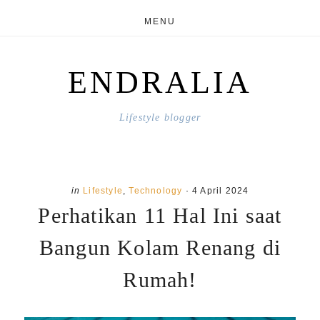
Skip
Skip
MENU
to
to
main
primary
ENDRALIA
content
sidebar
Lifestyle blogger
in
Lifestyle
,
Technology
·
4 April 2024
Perhatikan 11 Hal Ini saat
Bangun Kolam Renang di
Rumah!