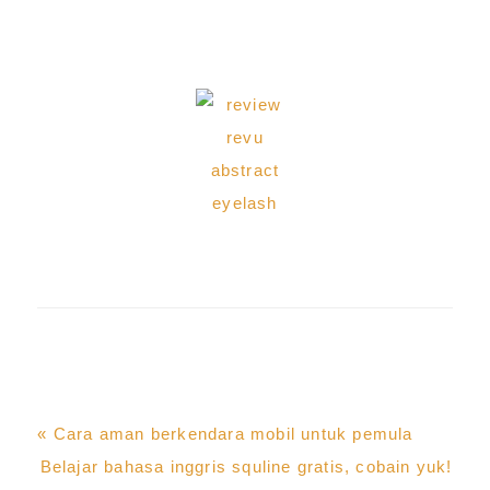
Previous
« Cara aman berkendara mobil untuk pemula
Post:
Next
Belajar bahasa inggris squline gratis, cobain yuk!