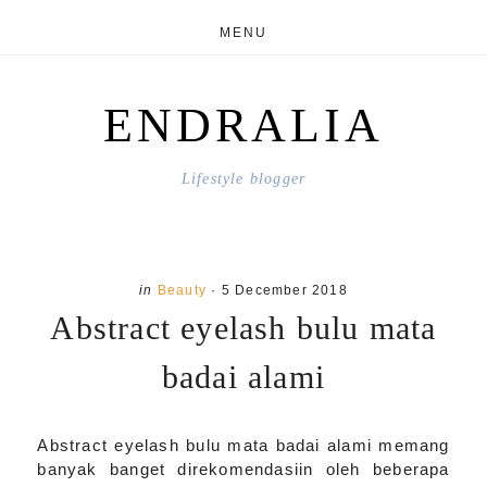
Skip
Skip
MENU
to
to
main
primary
ENDRALIA
content
sidebar
Lifestyle blogger
in
Beauty
·
5 December 2018
Abstract eyelash bulu mata
badai alami
Abstract eyelash bulu mata badai alami memang
banyak banget direkomendasiin oleh beberapa