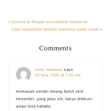
Previous
« Corona di tengah masyarakat Indonesia
Post:
Next
Cara menaikkan domain authority super cepat »
Post:
Comments
Reader
Interactions
enny ratnawati
says
26 May 2020 at 7:32 am
memasak sendiri emang butuh skill
tersendiri. yang jelas sih, harus ditekuni
ampe bisa hahaha