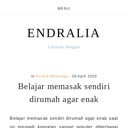
Skip
Skip
MENU
to
to
main
primary
ENDRALIA
content
sidebar
Lifestyle blogger
in
Food & Beverage
·
28 April 2020
Belajar memasak sendiri
dirumah agar enak
Belajar memasak sendiri dirumah agar enak saat
ini menjadi kegiatan sangat populer diberbagai