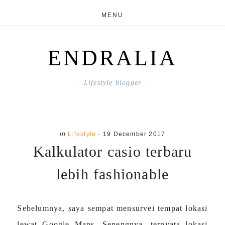
Skip
Skip
MENU
to
to
main
primary
ENDRALIA
content
sidebar
Lifestyle blogger
in
Lifestyle
·
19 December 2017
Kalkulator casio terbaru
lebih fashionable
Sebelumnya, saya sempat mensurvei tempat lokasi
lewat Google Maps. Senengnya, ternyata lokasi