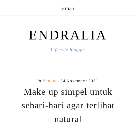
Skip
Skip
MENU
to
to
main
primary
ENDRALIA
content
sidebar
Lifestyle blogger
in
Beauty
·
14 November 2021
Make up simpel untuk
sehari-hari agar terlihat
natural