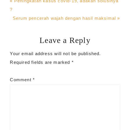
Previous
« Peningkatan kasus covid-19, adakah solusinya
Post:
?
Next
Serum pencerah wajah dengan hasil maksimal »
Post:
Leave a Reply
Reader
Your email address will not be published.
Interactions
Required fields are marked
*
Comment
*