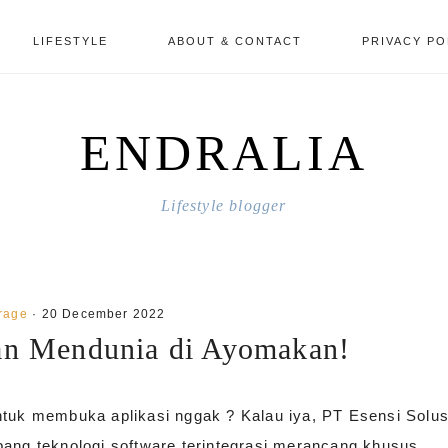
LIFESTYLE
ABOUT & CONTACT
PRIVACY PO
ENDRALIA
Lifestyle blogger
rage
·
20 December 2022
an Mendunia di Ayomakan!
ntuk membuka aplikasi nggak ? Kalau iya, PT Esensi Solus
g teknologi software terintegrasi merancang khusus