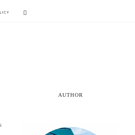
Search
LICY
this
website
Primary
AUTHOR
Sidebar
i