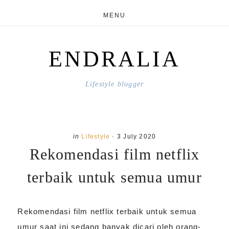
Skip
Skip
MENU
to
to
main
primary
ENDRALIA
content
sidebar
Lifestyle blogger
in
Lifestyle
·
3 July 2020
Rekomendasi film netflix
terbaik untuk semua umur
Rekomendasi film netflix terbaik untuk semua
umur saat ini sedang banyak dicari oleh orang-