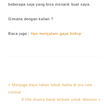
beberapa saja yang bisa menarik buat saya.
Gimana dengan kalian ?
Baca juga :
tips menjalani gaya hidup
Previous
« Menjaga daya tahan tubuh balita di era new
Post:
normal
Next
8 film drama barat terbaik untuk ditonton »
Post: