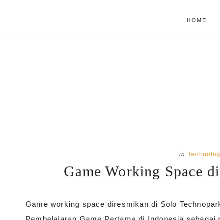
Skip
Skip
HOME
to
to
main
primary
content
sidebar
in
Technolo
Game Working Space di
Game working space diresmikan di Solo Technopar
Pembelajaran Game Pertama di Indonesia sebagai