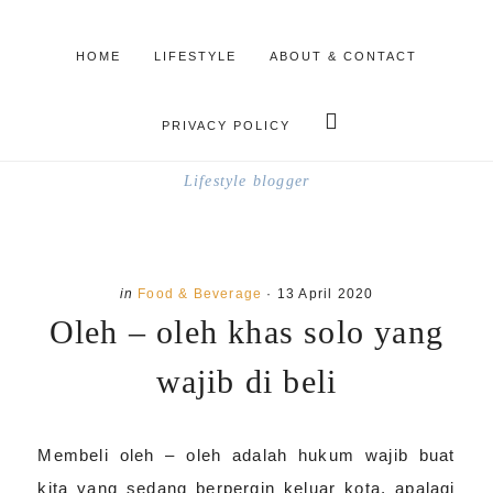
Skip
Skip
to
to
HOME
LIFESTYLE
ABOUT & CONTACT
main
primary
Search
ENDRALIA
content
sidebar
this
PRIVACY POLICY
website
Lifestyle blogger
in
Food & Beverage
·
13 April 2020
Oleh – oleh khas solo yang
wajib di beli
Membeli oleh – oleh adalah hukum wajib buat
kita yang sedang berpergin keluar kota, apalagi