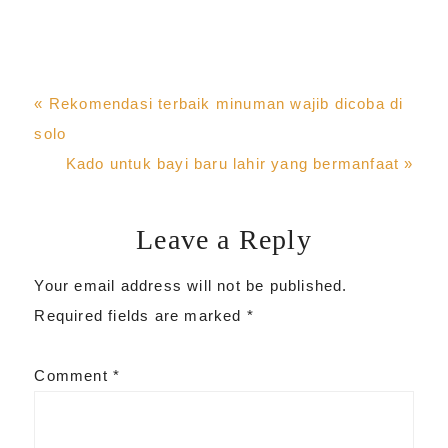
Previous
« Rekomendasi terbaik minuman wajib dicoba di
Post:
solo
Next
Kado untuk bayi baru lahir yang bermanfaat »
Post:
Leave a Reply
Reader
Your email address will not be published.
Interactions
Required fields are marked
*
Comment
*