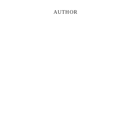
Primary
AUTHOR
Sidebar