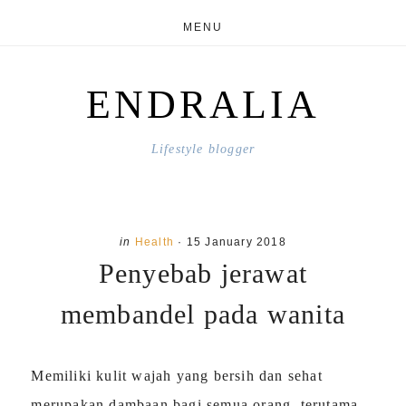
Skip
Skip
MENU
to
to
main
primary
ENDRALIA
content
sidebar
Lifestyle blogger
in
Health
·
15 January 2018
Penyebab jerawat
membandel pada wanita
Memiliki kulit wajah yang bersih dan sehat
merupakan dambaan bagi semua orang, terutama