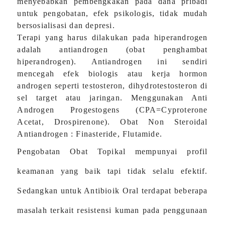
menyebabkan pembengkakan pada dana pribadi
untuk pengobatan, efek psikologis, tidak mudah
bersosialisasi dan depresi.
Terapi yang harus dilakukan pada hiperandrogen
adalah antiandrogen (obat penghambat
hiperandrogen). Antiandrogen ini sendiri
mencegah efek biologis atau kerja hormon
androgen seperti testosteron, dihydrotestosteron di
sel target atau jaringan. Menggunakan
Anti
Androgen Progestogens (CPA=Cyproterone
Acetat, Drospirenone). Obat Non Steroidal
Antiandrogen : Finasteride, Flutamide.
Pengobatan
Obat Topikal m
empunyai profil
keamanan yang baik tapi tidak selalu efektif
.
Sedangkan untuk A
ntibioik
Oral t
erdapat beberapa
masalah terkait resistensi kuman pada penggunaan