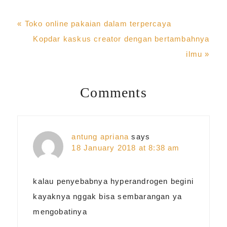
Previous
« Toko online pakaian dalam terpercaya
Post:
Next
Kopdar kaskus creator dengan bertambahnya
Post:
ilmu »
Comments
Reader
Interactions
antung apriana
says
18 January 2018 at 8:38 am
kalau penyebabnya hyperandrogen begini
kayaknya nggak bisa sembarangan ya
mengobatinya